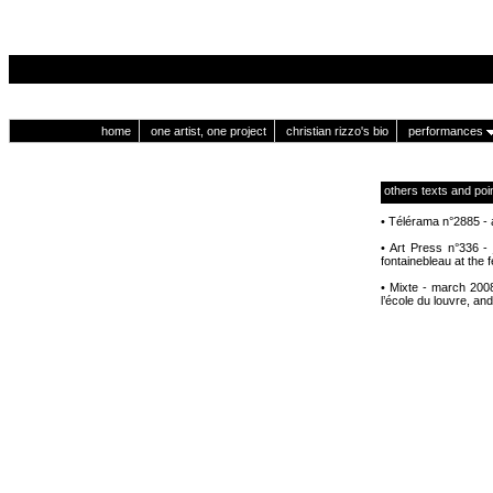
home
one artist, one project
christian rizzo's bio
performances
others texts and poi
• Télérama n°2885 - a
• Art Press n°336 - 
fontainebleau at the 
• Mixte - march 2008
l’école du louvre, an