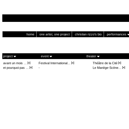
home
one artist, one project
christian rizzo's bio
performances
project
event
theater
avant un mois …
Festival International…
Théâtre de la Cité
et pourquoi pas …
-
Le Manège-Scène…